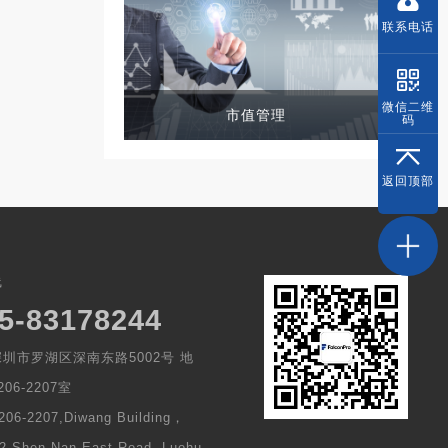
联系
电话
微信
二维
市值管理
码
返回
顶部
线
5-83178244
圳市罗湖区深南东路5002号 地
06-2207室
206-2207,Diwang Building，
2 Shen Nan East Road, Luohu