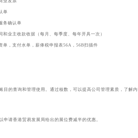
商业发票
认单
服务确认单
合同和业主收款收据（每月、每季度、每年开具一次）
单，支付水单，薪俸税申报表56A，56B扫描件
账目的查询和管理使用。通过核数，可以提高公司管理素质，了解内
以申请香港贸易发展局给出的展位费减半的优惠。