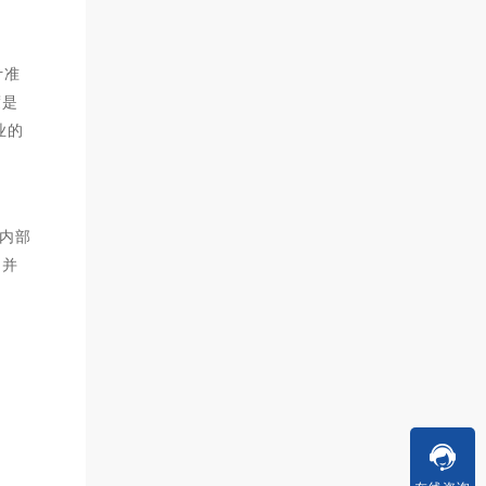
计准
度是
业的
内部
，并