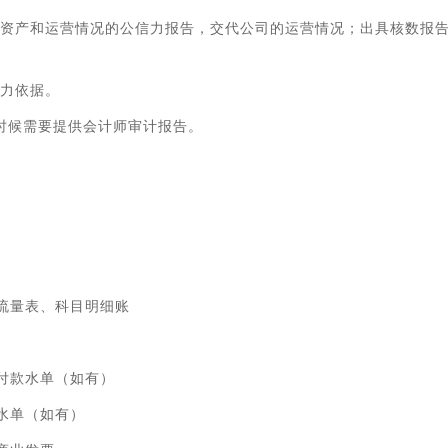
做出资产和运营情况的公信力报告，交代公司的运营情况；出具核数报
有力依据。
的时候需要提供会计师审计报告。
流量表、科目明细账
付款水单（如有）
水单（如有）