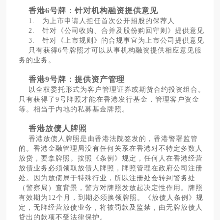
香港6号牌：针对机构融资提供意见
1. 为上市申请人担任首次公开招股的保荐人
2. 针对《公司收购、合并及股份购回守则》提供意见
3. 针对《上市规则》的合规事宜为上市公司提供意见
只有获得6号牌照才可以从事机构融资提供相应意见服
务的业务。
香港9号牌：提供资产管理
以全权委托形式为客户管理证券或期货合约投资组合。
只有获得了9号牌照才能在香港发行基金，管理客户资金
等。相当于内地的私募基金牌照。
香港放债人牌照
香港放债人牌照是由香港法院签发的，香港警署监管
的。香港金融管理局没有任何关系在香港对不特定多数人
放贷，要拿牌照。按照《条例》规定，任何人在香港经营
放债业务必须领取放债人牌照，牌照管理在政府公司注册
处。因为放债属于特殊行业，所以注册处会转到警务处
（警察局）查背景，警方对牌照发放起决定性作用。牌照
有效期为12个月，到期必须换领牌照。《放债人条例》规
定，无牌经营放债业务，将被罚款及监禁，由无牌放债人
贷出的款项不受法律保护。