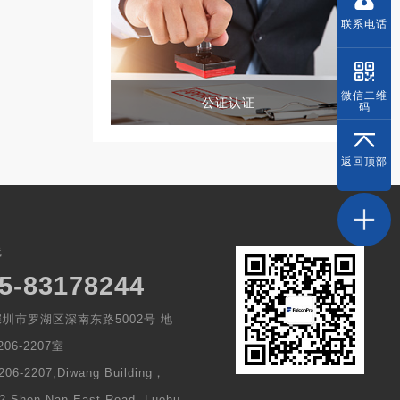
联系
电话
微信
二维
公证认证
码
返回
顶部
线
5-83178244
圳市罗湖区深南东路5002号 地
06-2207室
206-2207,Diwang Building，
2 Shen Nan East Road, Luohu