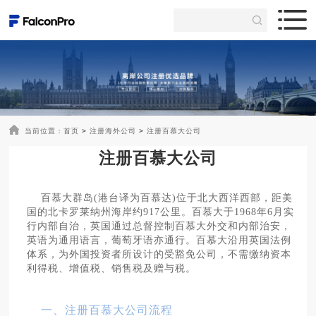
当前位置：
首页
>
注册海外公司
>
注册百慕大公司
注册百慕大公司
百慕大群岛(港台译为百慕达)位于北大西洋西部，距美
国的北卡罗莱纳州海岸约917公里。百慕大于1968年6月实
行内部自治，英国通过总督控制百慕大外交和内部治安，
英语为通用语言，葡萄牙语亦通行。百慕大沿用英国法例
体系，为外国投资者所设计的受豁免公司，不需缴纳资本
利得税、增值税、销售税及赠与税。
一、注册百慕大公司流程